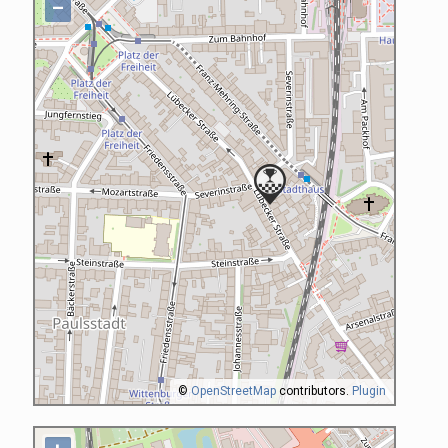
–
©
OpenStreetMap
contributors.
Plugin