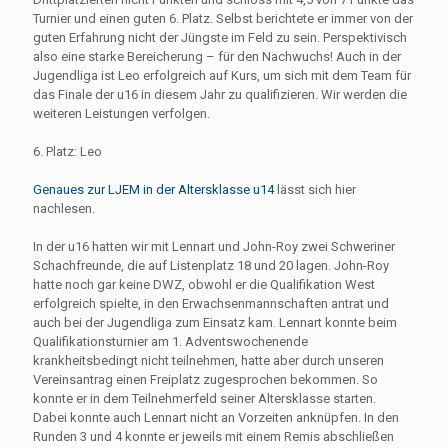
Turnier und einen guten 6. Platz. Selbst berichtete er immer von der
guten Erfahrung nicht der Jüngste im Feld zu sein. Perspektivisch
also eine starke Bereicherung – für den Nachwuchs! Auch in der
Jugendliga ist Leo erfolgreich auf Kurs, um sich mit dem Team für
das Finale der u16 in diesem Jahr zu qualifizieren. Wir werden die
weiteren Leistungen verfolgen.
6. Platz: Leo
Genaues zur LJEM in der Altersklasse u14
lässt sich hier
nachlesen.
In der u16 hatten wir mit Lennart und John-Roy zwei Schweriner
Schachfreunde, die auf Listenplatz 18 und 20 lagen. John-Roy
hatte noch gar keine DWZ, obwohl er die Qualifikation West
erfolgreich spielte, in den Erwachsenmannschaften antrat und
auch bei der Jugendliga zum Einsatz kam. Lennart konnte beim
Qualifikationsturnier am 1. Adventswochenende
krankheitsbedingt nicht teilnehmen, hatte aber durch unseren
Vereinsantrag einen Freiplatz zugesprochen bekommen. So
konnte er in dem Teilnehmerfeld seiner Altersklasse starten.
Dabei konnte auch Lennart nicht an Vorzeiten anknüpfen. In den
Runden 3 und 4 konnte er jeweils mit einem Remis abschließen