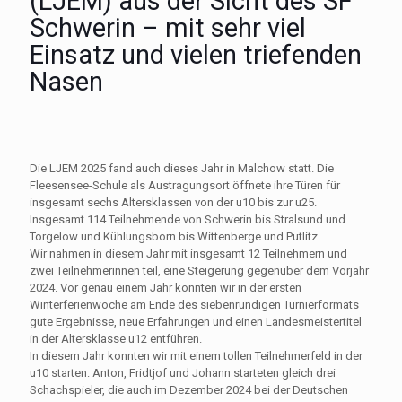
(LJEM) aus der Sicht des SF
Schwerin – mit sehr viel
Einsatz und vielen triefenden
Nasen
Die LJEM 2025 fand auch dieses Jahr in Malchow statt. Die
Fleesensee-Schule als Austragungsort öffnete ihre Türen für
insgesamt sechs Altersklassen von der u10 bis zur u25.
Insgesamt 114 Teilnehmende von Schwerin bis Stralsund und
Torgelow und Kühlungsborn bis Wittenberge und Putlitz.
Wir nahmen in diesem Jahr mit insgesamt 12 Teilnehmern und
zwei Teilnehmerinnen teil, eine Steigerung gegenüber dem Vorjahr
2024. Vor genau einem Jahr konnten wir in der ersten
Winterferienwoche am Ende des siebenrundigen Turnierformats
gute Ergebnisse, neue Erfahrungen und einen Landesmeistertitel
in der Altersklasse u12 entführen.
In diesem Jahr konnten wir mit einem tollen Teilnehmerfeld in der
u10 starten: Anton, Fridtjof und Johann starteten gleich drei
Schachspieler, die auch im Dezember 2024 bei der Deutschen