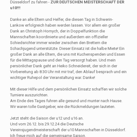
Düsseldorf zu fahren -
ZUR DEUTSCHEN MEISTERSCHAFT DER
u10!!!
Danke an alle Eltern und Helfer, die diesen Tag in Schwerin-
Lankow erfolgreich haben werden lassen. Vor allem ein großer
Dank an Christoph Hornych, der in Doppelfunktion die
Mannschaften koordinierte und außerdem ein offizieller
Schiedsrichter immer wieder zwischen den Brettern die
Schachjugend unterstützte. Dieser Einsatz ist die halbe Miete! Ein
großer Dank an alle Eltern, die uns mit Kuchenspenden und Essen
für die Mittagspause und den Tag versorgt haben. Und mein
persönlicher Dank geht an Heiko Schneidereit, der sich in der
Vorbereitung ab 8:30 Uhr mit mir traf, den Ablauf besprach und ein
wichtiger Ruhepol der Veranstaltung war. Danke!
Mit dieser Hilfe und dem persönlichen Einsatz schaffen wir solche
Turniere auszurichten.
Am Ende des Tages fuhren alle gesund und munter nach Hause.
Wir waren tolle Gastgeber, wie die Rückmeldungen lauteten.
Jetzt steht die Saison der u12 und u16 an.
Und vom 26.12. bis 29.12.24 die Deutsche
Vereinsjugendmeisterschaft der u10 Mannschaften in Düsseldorf.
Ich freue mich auf die gemeinsame Saison.