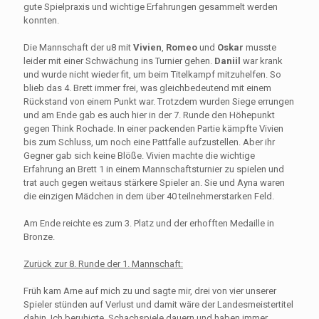
gute Spielpraxis und wichtige Erfahrungen gesammelt werden
konnten.
Die Mannschaft der u8 mit
Vivien
,
Romeo
und
Oskar
musste
leider mit einer Schwächung ins Turnier gehen.
Daniil
war krank
und wurde nicht wieder fit, um beim Titelkampf mitzuhelfen. So
blieb das 4. Brett immer frei, was gleichbedeutend mit einem
Rückstand von einem Punkt war. Trotzdem wurden Siege errungen
und am Ende gab es auch hier in der 7. Runde den Höhepunkt
gegen Think Rochade. In einer packenden Partie kämpfte Vivien
bis zum Schluss, um noch eine Pattfalle aufzustellen. Aber ihr
Gegner gab sich keine Blöße. Vivien machte die wichtige
Erfahrung an Brett 1 in einem Mannschaftsturnier zu spielen und
trat auch gegen weitaus stärkere Spieler an. Sie und Ayna waren
die einzigen Mädchen in dem über 40 teilnehmerstarken Feld.
Am Ende reichte es zum 3. Platz und der erhofften Medaille in
Bronze.
Zurück zur 8. Runde der 1. Mannschaft:
Früh kam Arne auf mich zu und sagte mir, drei von vier unserer
Spieler stünden auf Verlust und damit wäre der Landesmeistertitel
dahin. Ich beruhigte. Schachspiele dauern und haben immer