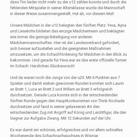
dass Tim leider nicht mehr zu der u12 zählen konnte und durch die
fehlenden Mitspieler in seiner Altersklasse wurde die Mannschaft
in dieser Weise zusammengestellt. Hut ab, vor diesem Mut!
Unsere Mädchen in der u12 belegten den fünften Platz. Yeva, Ayna
und Lieselotte bildeten das einzige Mädchenteam und beklagten
wie immer die geringe Beteiligung von anderen
Mädchenmannschaften. Hier ist der Landesverband gefordert,
sich besser aufzustellen und die geeigneten Maßnahmen
umzusetzen, um die Schachförderung für Mädchen in den Blick zu
bekommen. Und gerade für Yeva war es das erste offizielle Turnier
im Schach. Herzlichen Glückwunsch!
Und da waren noch die Jungs von der u20. Mit 6 Punkten aus 7
Spielen und damit sieben gewonnen Runden konnten sich Laurin
an Brett 1, Luca an Brett 2 und Willem an Brett 3 erfolgreich
durchsetzen. Gerade Luca konnte sich in der entscheidenden
fünften Runde gegen den Hauptkonkurrenten von Think Rochade
durchsetzen und fand in seiner gelassenen Art den
entscheidenden Zug mit Angriff auf König und Leichtfigur, die den
Gegner zur Aufgabe Zwang. Mit 12 Sekunden auf der Uhr.
Es war damit ein schönes, erfolgreiches und vor allem schnelles
Wochenende des Schachnachwuchses in Wismar.