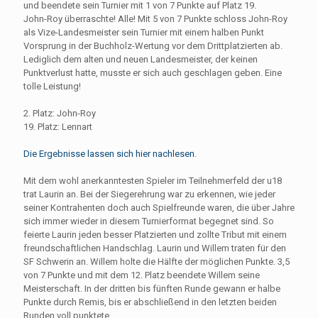
und beendete sein Turnier mit 1 von 7 Punkte auf Platz 19.
John-Roy überraschte! Alle! Mit 5 von 7 Punkte schloss John-Roy
als Vize-Landesmeister sein Turnier mit einem halben Punkt
Vorsprung in der Buchholz-Wertung vor dem Drittplatzierten ab.
Lediglich dem alten und neuen Landesmeister, der keinen
Punktverlust hatte, musste er sich auch geschlagen geben. Eine
tolle Leistung!
2. Platz: John-Roy
19. Platz: Lennart
Die Ergebnisse lassen sich hier nachlesen
.
Mit dem wohl anerkanntesten Spieler im Teilnehmerfeld der u18
trat Laurin an. Bei der Siegerehrung war zu erkennen, wie jeder
seiner Kontrahenten doch auch Spielfreunde waren, die über Jahre
sich immer wieder in diesem Turnierformat begegnet sind. So
feierte Laurin jeden besser Platzierten und zollte Tribut mit einem
freundschaftlichen Handschlag. Laurin und Willem traten für den
SF Schwerin an. Willem holte die Hälfte der möglichen Punkte. 3,5
von 7 Punkte und mit dem 12. Platz beendete Willem seine
Meisterschaft. In der dritten bis fünften Runde gewann er halbe
Punkte durch Remis, bis er abschließend in den letzten beiden
Runden voll punktete.