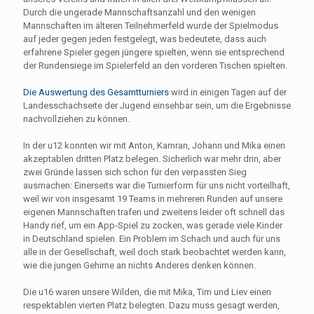
Durch die ungerade Mannschaftsanzahl und den wenigen
Mannschaften im älteren Teilnehmerfeld wurde der Spielmodus
auf jeder gegen jeden festgelegt, was bedeutete, dass auch
erfahrene Spieler gegen jüngere spielten, wenn sie entsprechend
der Rundensiege im Spielerfeld an den vorderen Tischen spielten.
Die Auswertung des Gesamtturniers
wird in einigen Tagen auf der
Landesschachseite der Jugend einsehbar sein, um die Ergebnisse
nachvollziehen zu können.
In der u12 konnten wir mit Anton, Kamran, Johann und Mika einen
akzeptablen dritten Platz belegen. Sicherlich war mehr drin, aber
zwei Gründe lassen sich schon für den verpassten Sieg
ausmachen: Einerseits war die Turnierform für uns nicht vorteilhaft,
weil wir von insgesamt 19 Teams in mehreren Runden auf unsere
eigenen Mannschaften trafen und zweitens leider oft schnell das
Handy rief, um ein App-Spiel zu zocken, was gerade viele Kinder
in Deutschland spielen. Ein Problem im Schach und auch für uns
alle in der Gesellschaft, weil doch stark beobachtet werden kann,
wie die jungen Gehirne an nichts Anderes denken können.
Die u16 waren unsere Wilden, die mit Mika, Tim und Liev einen
respektablen vierten Platz belegten. Dazu muss gesagt werden,