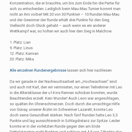
Konzentration, die er brauchte, um bis zum Ende hin die Partie für
sich zu entscheiden. Lediglich beim Mau-Mau Turnier kommt man
nicht an ihm vorbei! Mit 20 von 30 Punkten – 10 Runden Mau-Mau
und der Gewinner der Runde erhält drei Punkte für den Sieg.
Vielleicht doch Glück gehabt – auch wenn es ein anderer
Wettkampf war, so holten wir auch hier den Sieg in Malchow.
1. Platz: Lian
9. Platz: Linus
12. Platz: Kamran
20. Platz: Mika
Alle einzelnen Rundenergebnisse
lassen sich hier nachlesen.
Da wir gerade in der Nachwuchsarbeit am „Hochwachsen“ sind
und auch mit Karl, den wir vermissten, nur einen Teilnehmer mit Leo
in die Altersklasse der u14 ins Rennen schicken konnten, wurde
Beachtendes erzielt. Kein Wunder! Auch Leon war angeschlagen,
so quälten ihn Ohrenschmerzen. Doch durch die umsichtige Hilfe
von Günay, unserer Ärztin im Schweriner Lazarett, konnte Leo
doch seine Gesundheit stärken. Nach fünf Runden hatte Leo 3,5
Punkte und lag aussichtsreich in Schlagdistanz zur Spitze. Leider
konnte er in der vorletzten Runde gegen den am Ende
Drittplatzierten nicht Punkten und schloss mit 4,5 von 7 Punkte das