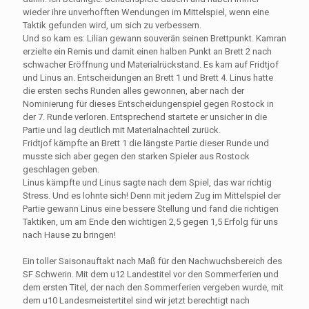
wieder ihre unverhofften Wendungen im Mittelspiel, wenn eine
Taktik gefunden wird, um sich zu verbessern.
Und so kam es: Lilian gewann souverän seinen Brettpunkt. Kamran
erzielte ein Remis und damit einen halben Punkt an Brett 2 nach
schwacher Eröffnung und Materialrückstand. Es kam auf Fridtjof
und Linus an. Entscheidungen an Brett 1 und Brett 4. Linus hatte
die ersten sechs Runden alles gewonnen, aber nach der
Nominierung für dieses Entscheidungenspiel gegen Rostock in
der 7. Runde verloren. Entsprechend startete er unsicher in die
Partie und lag deutlich mit Materialnachteil zurück.
Fridtjof kämpfte an Brett 1 die längste Partie dieser Runde und
musste sich aber gegen den starken Spieler aus Rostock
geschlagen geben.
Linus kämpfte und Linus sagte nach dem Spiel, das war richtig
Stress. Und es lohnte sich! Denn mit jedem Zug im Mittelspiel der
Partie gewann Linus eine bessere Stellung und fand die richtigen
Taktiken, um am Ende den wichtigen 2,5 gegen 1,5 Erfolg für uns
nach Hause zu bringen!
Ein toller Saisonauftakt nach Maß für den Nachwuchsbereich des
SF Schwerin. Mit dem u12 Landestitel vor den Sommerferien und
dem ersten Titel, der nach den Sommerferien vergeben wurde, mit
dem u10 Landesmeistertitel sind wir jetzt berechtigt nach