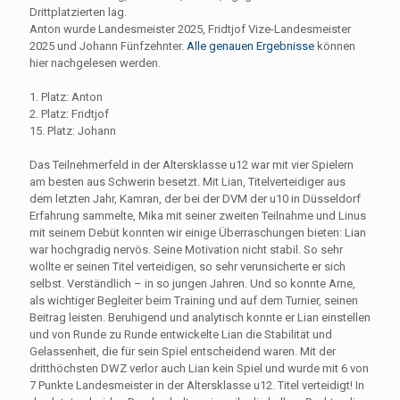
Drittplatzierten lag.
Anton wurde Landesmeister 2025, Fridtjof Vize-Landesmeister
2025 und Johann Fünfzehnter.
Alle genauen Ergebnisse
können
hier nachgelesen werden.
1. Platz: Anton
2. Platz: Fridtjof
15. Platz: Johann
Das Teilnehmerfeld in der Altersklasse u12 war mit vier Spielern
am besten aus Schwerin besetzt. Mit Lian, Titelverteidiger aus
dem letzten Jahr, Kamran, der bei der DVM der u10 in Düsseldorf
Erfahrung sammelte, Mika mit seiner zweiten Teilnahme und Linus
mit seinem Debüt konnten wir einige Überraschungen bieten: Lian
war hochgradig nervös. Seine Motivation nicht stabil. So sehr
wollte er seinen Titel verteidigen, so sehr verunsicherte er sich
selbst. Verständlich – in so jungen Jahren. Und so konnte Arne,
als wichtiger Begleiter beim Training und auf dem Turnier, seinen
Beitrag leisten. Beruhigend und analytisch konnte er Lian einstellen
und von Runde zu Runde entwickelte Lian die Stabilität und
Gelassenheit, die für sein Spiel entscheidend waren. Mit der
dritthöchsten DWZ verlor auch Lian kein Spiel und wurde mit 6 von
7 Punkte Landesmeister in der Altersklasse u12. Titel verteidigt! In