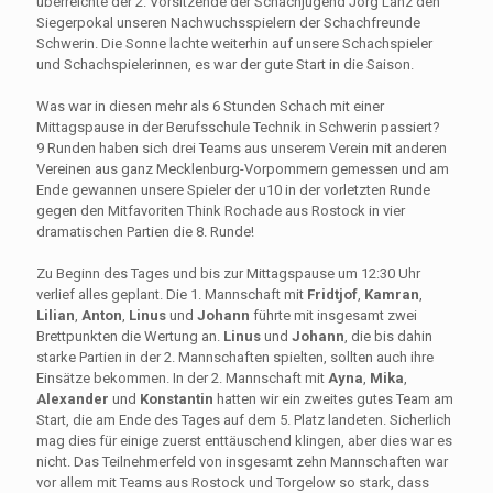
überreichte der 2. Vorsitzende der Schachjugend Jörg Lanz den
Siegerpokal unseren Nachwuchsspielern der Schachfreunde
Schwerin. Die Sonne lachte weiterhin auf unsere Schachspieler
und Schachspielerinnen, es war der gute Start in die Saison.
Was war in diesen mehr als 6 Stunden Schach mit einer
Mittagspause in der Berufsschule Technik in Schwerin passiert?
9 Runden haben sich drei Teams aus unserem Verein mit anderen
Vereinen aus ganz Mecklenburg-Vorpommern gemessen und am
Ende gewannen unsere Spieler der u10 in der vorletzten Runde
gegen den Mitfavoriten Think Rochade aus Rostock in vier
dramatischen Partien die 8. Runde!
Zu Beginn des Tages und bis zur Mittagspause um 12:30 Uhr
verlief alles geplant. Die 1. Mannschaft mit
Fridtjof
,
Kamran
,
Lilian
,
Anton
,
Linus
und
Johann
führte mit insgesamt zwei
Brettpunkten die Wertung an.
Linus
und
Johann
, die bis dahin
starke Partien in der 2. Mannschaften spielten, sollten auch ihre
Einsätze bekommen. In der 2. Mannschaft mit
Ayna
,
Mika
,
Alexander
und
Konstantin
hatten wir ein zweites gutes Team am
Start, die am Ende des Tages auf dem 5. Platz landeten. Sicherlich
mag dies für einige zuerst enttäuschend klingen, aber dies war es
nicht. Das Teilnehmerfeld von insgesamt zehn Mannschaften war
vor allem mit Teams aus Rostock und Torgelow so stark, dass