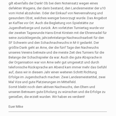
gilt ebenfalls der Dank! Ob bei dem Noteinsatz wegen eines
defekten Wagens, der darin bestand, den Landesmeister der u10
vom Hotel abzuholen. Oder der Einkauf von Nervennahrung und
gesundem Obst, welches weniger bevorzugt wurde. Das Angebot
an Kaffee vor Ort. Auch die Begleitung von Spielstätte zur
Jugendherberge und zurück. Am vorletzten Turniertag wurde vor
der zweiten Tagesrunde Hans-Ernst Kirstein mit der Ehrennadel für
seine zurückliegende, jahrzehntelange Nachwuchsarbeit für den
SF Schwerin und den Schachnachwuchs in M-V gedankt. Der
größte Dank geht an Arne, der die fünf Tage den Nachwuchs
unseres Vereins betreute und die meiste Zeit des Turniers für die
Belange der Schachspieler da war. Auch die gute Absprache in
der Organisation war von Arne sehr gut umgesetzt und durch
telefonische Rücksprache am Abend kam immer mehr das Gefühl
auf, dass wir in diesem Jahr einen weiteren Schritt Richtung
Erfolge im Jugendschach machen: Zwei Landesmeistertitel, zwei
Mal Vize und gute Platzierungen im Mittelfeld.
Somit bleibt noch dem aktiven Nachwuchs, den Eltern und
unseren Betreuern gute Erholung zu wünschen und die Erfolge zu
genießen, die erzielt wurden. Wir haben es verdient!
Euer Mike
-----------------------------------------------------------------------------------------------