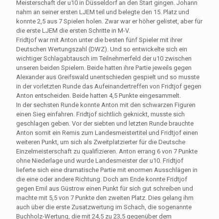
Meisterschaft der u10 in Düsseldorf an den Start gingen. Johann
nahm an seiner ersten LJEM teil und belegte den 15. Platz und
konnte 2,5 aus 7 Spielen holen. Zwar war er höher gelistet, aber für
die erste LJEM die ersten Schritte in M-V.
Fridtjof war mit Anton unter die besten fünf Spieler mit ihrer
Deutschen Wertungszahl (DWZ). Und so entwickelte sich ein
wichtiger Schlagabtausch im Teilnehmerfeld der u10 zwischen
unseren beiden Spielern. Beide hatten ihre Partie jeweils gegen
Alexander aus Greifswald unentschieden gespielt und so musste
in der vorletzten Runde das Aufeinandertreffen von Fridtjof gegen
Anton entscheiden. Beide hatten 4,5 Punkte eingesammelt.
In der sechsten Runde konnte Anton mit den schwarzen Figuren
einen Sieg einfahren. Fridtjof sichtlich geknickt, musste sich
geschlagen geben. Vor der siebten und letzten Runde brauchte
Anton somit ein Remis zum Landesmeistertitel und Fridtjof einen
weiteren Punkt, um sich als Zweitplatzierter für die Deutsche
Einzelmeisterschaft zu qualifizieren. Anton errang 6 von 7 Punkte
ohne Niederlage und wurde Landesmeister der u10. Fridtjof
lieferte sich eine dramatische Partie mit enormen Ausschlägen in
die eine oder andere Richtung. Doch am Ende konnte Fridtjof
gegen Emil aus Güstrow einen Punkt für sich gut schreiben und
machte mit 5,5 von 7 Punkte den zweiten Platz. Dies gelang ihm
auch über die erste Zusatzwertung im Schach, die sogenannte
Buchholz-Wertung, die mit 24,5 zu 23,5 gegenüber dem