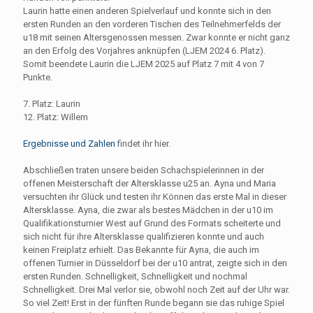
Laurin hatte einen anderen Spielverlauf und konnte sich in den
ersten Runden an den vorderen Tischen des Teilnehmerfelds der
u18 mit seinen Altersgenossen messen. Zwar konnte er nicht ganz
an den Erfolg des Vorjahres anknüpfen (LJEM 2024 6. Platz).
Somit beendete Laurin die LJEM 2025 auf Platz 7 mit 4 von 7
Punkte.
7. Platz: Laurin
12. Platz: Willem
Ergebnisse und Zahlen
findet ihr hier.
Abschließen traten unsere beiden Schachspielerinnen in der
offenen Meisterschaft der Altersklasse u25 an. Ayna und Maria
versuchten ihr Glück und testen ihr Können das erste Mal in dieser
Altersklasse. Ayna, die zwar als bestes Mädchen in der u10 im
Qualifikationsturnier West auf Grund des Formats scheiterte und
sich nicht für ihre Altersklasse qualifizieren konnte und auch
keinen Freiplatz erhielt. Das Bekannte für Ayna, die auch im
offenen Turnier in Düsseldorf bei der u10 antrat, zeigte sich in den
ersten Runden. Schnelligkeit, Schnelligkeit und nochmal
Schnelligkeit. Drei Mal verlor sie, obwohl noch Zeit auf der Uhr war.
So viel Zeit! Erst in der fünften Runde begann sie das ruhige Spiel