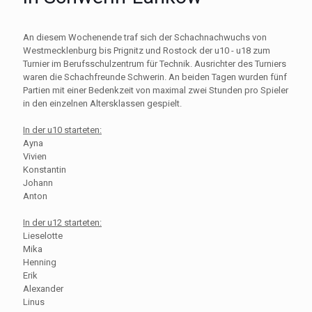
An diesem Wochenende traf sich der Schachnachwuchs von
Westmecklenburg bis Prignitz und Rostock der u10 - u18 zum
Turnier im Berufsschulzentrum für Technik. Ausrichter des Turniers
waren die Schachfreunde Schwerin. An beiden Tagen wurden fünf
Partien mit einer Bedenkzeit von maximal zwei Stunden pro Spieler
in den einzelnen Altersklassen gespielt.
In der u10 starteten:
Ayna
Vivien
Konstantin
Johann
Anton
In der u12 starteten:
Lieselotte
Mika
Henning
Erik
Alexander
Linus