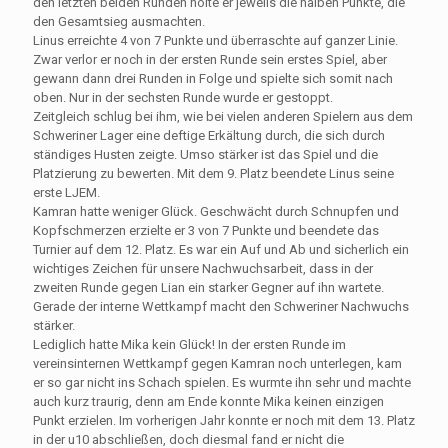
den letzten beiden Runden holte er jeweils die halben Punkte, die
den Gesamtsieg ausmachten.
Linus erreichte 4 von 7 Punkte und überraschte auf ganzer Linie.
Zwar verlor er noch in der ersten Runde sein erstes Spiel, aber
gewann dann drei Runden in Folge und spielte sich somit nach
oben. Nur in der sechsten Runde wurde er gestoppt.
Zeitgleich schlug bei ihm, wie bei vielen anderen Spielern aus dem
Schweriner Lager eine deftige Erkältung durch, die sich durch
ständiges Husten zeigte. Umso stärker ist das Spiel und die
Platzierung zu bewerten. Mit dem 9. Platz beendete Linus seine
erste LJEM.
Kamran hatte weniger Glück. Geschwächt durch Schnupfen und
Kopfschmerzen erzielte er 3 von 7 Punkte und beendete das
Turnier auf dem 12. Platz. Es war ein Auf und Ab und sicherlich ein
wichtiges Zeichen für unsere Nachwuchsarbeit, dass in der
zweiten Runde gegen Lian ein starker Gegner auf ihn wartete.
Gerade der interne Wettkampf macht den Schweriner Nachwuchs
stärker.
Lediglich hatte Mika kein Glück! In der ersten Runde im
vereinsinternen Wettkampf gegen Kamran noch unterlegen, kam
er so gar nicht ins Schach spielen. Es wurmte ihn sehr und machte
auch kurz traurig, denn am Ende konnte Mika keinen einzigen
Punkt erzielen. Im vorherigen Jahr konnte er noch mit dem 13. Platz
in der u10 abschließen, doch diesmal fand er nicht die