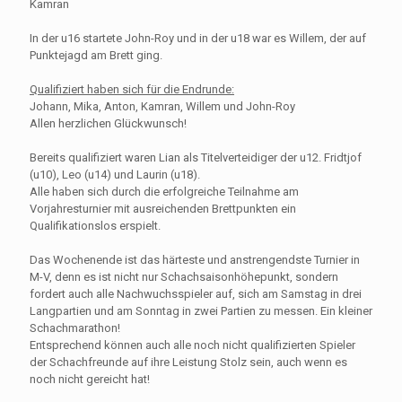
Kamran
In der u16 startete John-Roy und in der u18 war es Willem, der auf
Punktejagd am Brett ging.
Qualifiziert haben sich für die Endrunde:
Johann, Mika, Anton, Kamran, Willem und John-Roy
Allen herzlichen Glückwunsch!
Bereits qualifiziert waren Lian als Titelverteidiger der u12. Fridtjof
(u10), Leo (u14) und Laurin (u18).
Alle haben sich durch die erfolgreiche Teilnahme am
Vorjahresturnier mit ausreichenden Brettpunkten ein
Qualifikationslos erspielt.
Das Wochenende ist das härteste und anstrengendste Turnier in
M-V, denn es ist nicht nur Schachsaisonhöhepunkt, sondern
fordert auch alle Nachwuchsspieler auf, sich am Samstag in drei
Langpartien und am Sonntag in zwei Partien zu messen. Ein kleiner
Schachmarathon!
Entsprechend können auch alle noch nicht qualifizierten Spieler
der Schachfreunde auf ihre Leistung Stolz sein, auch wenn es
noch nicht gereicht hat!