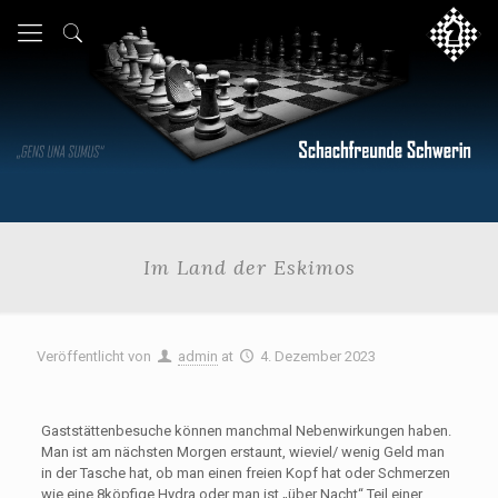
Im Land der Eskimos
Veröffentlicht von
admin
at
4. Dezember 2023
Gaststättenbesuche können manchmal Nebenwirkungen haben.
Man ist am nächsten Morgen erstaunt, wieviel/ wenig Geld man
in der Tasche hat, ob man einen freien Kopf hat oder Schmerzen
wie eine 8köpfige Hydra oder man ist „über Nacht“ Teil einer