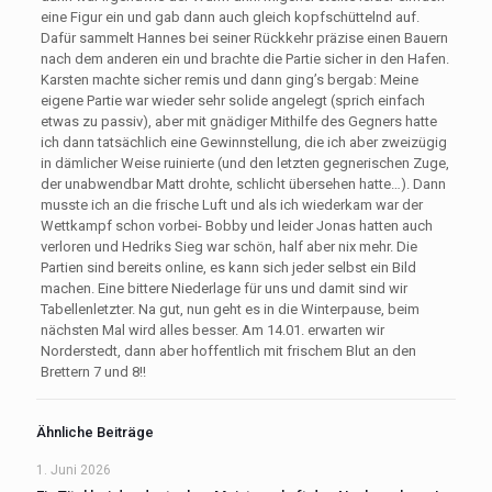
eine Figur ein und gab dann auch gleich kopfschüttelnd auf.
Dafür sammelt Hannes bei seiner Rückkehr präzise einen Bauern
nach dem anderen ein und brachte die Partie sicher in den Hafen.
Karsten machte sicher remis und dann ging’s bergab: Meine
eigene Partie war wieder sehr solide angelegt (sprich einfach
etwas zu passiv), aber mit gnädiger Mithilfe des Gegners hatte
ich dann tatsächlich eine Gewinnstellung, die ich aber zweizügig
in dämlicher Weise ruinierte (und den letzten gegnerischen Zuge,
der unabwendbar Matt drohte, schlicht übersehen hatte…). Dann
musste ich an die frische Luft und als ich wiederkam war der
Wettkampf schon vorbei- Bobby und leider Jonas hatten auch
verloren und Hedriks Sieg war schön, half aber nix mehr. Die
Partien sind bereits online, es kann sich jeder selbst ein Bild
machen. Eine bittere Niederlage für uns und damit sind wir
Tabellenletzter. Na gut, nun geht es in die Winterpause, beim
nächsten Mal wird alles besser. Am 14.01. erwarten wir
Norderstedt, dann aber hoffentlich mit frischem Blut an den
Brettern 7 und 8!!
Ähnliche Beiträge
1. Juni 2026