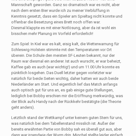
Mannschaft geworden. Ganz so dramatisch war es nicht, aber
nach dem ersten Bier wurde ich zu meiner Verblüffung in
Kenntnis gesetzt, dass ein Spieler am Spieltag nicht konnte und
offenbar die Besetzung eines Brett noch offen war.
Diesmal klappte es mit einer Notlösung, aber da ist wohl ein
bisschen mehr Planung im Vorfeld erforderlich!
Zum Spiel: In Kiel war es kalt, eisig kalt, die Wetterwarnung für
Schleswig-Holstein stimmte mit den Temperaturen vor Ort
überein. Die Schule den meisten SF-Leuten bekannt, nur der
Raum war diesmal ein anderer. Ist auch wurscht, er war beheizt,
Kaffee gab es auch (war wichtig!) und um 11.00 Uhr konnte es
pünktlich losgehen. Das Duell letzter gegen vorletzter war
natürlich für beide Seiten wichtig, daher hatten wir auch beide
Niederländer am Start. Und eigentlich lief das Match anfangs
auch optisch gut für uns an, es gab einige gute Stellungen,
lediglich bei Bobby erschien mir die Eröffnung merkwürdig, was
der Blick aufs Handy nach der Rückkehr bestätigte (die Theorie
geht anders).
Letztlich stand der Wettkampf unter keinem guten Stern für uns,
was natürlich bei dem Tabellenstand misslich ist. Außer der
bereits erwähnten Partie von Bobby sah es überall gut aus, aber
dann war irgendwie der Wurm drin. Migchel stellte leider einfach