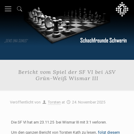
Bericht vom Spiel der SF VI bei ASV
Grün-Weiß Wismar III
Veröffentlicht von
Torsten
at
24. November 2025
Die SF VI hat am 23.11.25 bei Wismar III mit 3:1 verloren.
Um den ganzen Bericht von Torsten Kath zu lesen,
folgt diesem