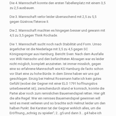
Die 4. Mannschaft konnte den ersten Tabellenplatz mit einem 3,5
zu 2,5 ausbauen.
Die 3. Mannschaft verlor leider überraschend mit 2,5 zu 5,5
gegen Güstrow/Teterow II.
Die 2. Mannschaft machten es hingegen besser und gewann mit
4,5 zu 3,5 gegen Think Rochade.
Die 1. Mannschaft sucht noch nach Stabilität und Form. Umso
ärgerlicher ist die Niederlage mit 3,5 zu 4,5 gegen SC
Königsspringer aus Hamburg. Bericht Sven: Nach dem Ausfalle
von Willi Heinsohn und den befürchteten Absagen war es leider
nicht möglich, komplett anzutreten. Ist immer misslich, gegen
eine so erfahrene Mannschaft wie KS Hamburg de facto schon
vor Start eine zu hohe Bürde. In dem Sinne haben wir uns gut
geschlagen. Einzig bei Helmut Rossmann hatte ich kein gutes
Gefühl (wobei der Gegner mit einer ELO 1791 hoffnungslos
unterbewertet ist); zwischendurch stand er komisch, konnte die
Partei aber noch zum remislichen Bauernendspiel retten. Hier gilt
die alte Regel: Wer ein remises Bauernendspiel gewinnen will
wird es meist verlieren und so brachte sich Helmut leider um den
halben Punkt. Bei Karsten tat der Gegner wirklich alles, um die
Eröffnung „schräg zu spielen“; 2…g5 und dann 3….g4 habe ich