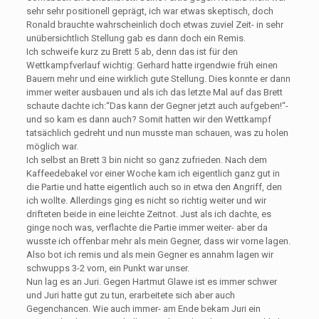
sehr sehr positionell geprägt, ich war etwas skeptisch, doch
Ronald brauchte wahrscheinlich doch etwas zuviel Zeit- in sehr
unübersichtlich Stellung gab es dann doch ein Remis.
Ich schweife kurz zu Brett 5 ab, denn das ist für den
Wettkampfverlauf wichtig: Gerhard hatte irgendwie früh einen
Bauern mehr und eine wirklich gute Stellung. Dies konnte er dann
immer weiter ausbauen und als ich das letzte Mal auf das Brett
schaute dachte ich:“Das kann der Gegner jetzt auch aufgeben!“-
und so kam es dann auch? Somit hatten wir den Wettkampf
tatsächlich gedreht und nun musste man schauen, was zu holen
möglich war.
Ich selbst an Brett 3 bin nicht so ganz zufrieden. Nach dem
Kaffeedebakel vor einer Woche kam ich eigentlich ganz gut in
die Partie und hatte eigentlich auch so in etwa den Angriff, den
ich wollte. Allerdings ging es nicht so richtig weiter und wir
drifteten beide in eine leichte Zeitnot. Just als ich dachte, es
ginge noch was, verflachte die Partie immer weiter- aber da
wusste ich offenbar mehr als mein Gegner, dass wir vorne lagen.
Also bot ich remis und als mein Gegner es annahm lagen wir
schwupps 3-2 vorn, ein Punkt war unser.
Nun lag es an Juri. Gegen Hartmut Glawe ist es immer schwer
und Juri hatte gut zu tun, erarbeitete sich aber auch
Gegenchancen. Wie auch immer- am Ende bekam Juri ein