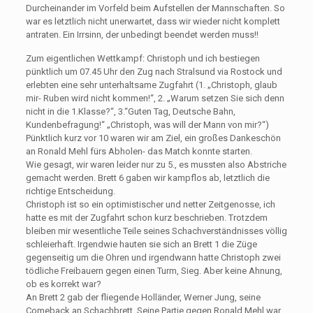
Durcheinander im Vorfeld beim Aufstellen der Mannschaften. So
war es letztlich nicht unerwartet, dass wir wieder nicht komplett
antraten. Ein Irrsinn, der unbedingt beendet werden muss!!
Zum eigentlichen Wettkampf: Christoph und ich bestiegen
pünktlich um 07.45 Uhr den Zug nach Stralsund via Rostock und
erlebten eine sehr unterhaltsame Zugfahrt (1. „Christoph, glaub
mir- Ruben wird nicht kommen!“, 2. „Warum setzen Sie sich denn
nicht in die 1.Klasse?“, 3.“Guten Tag, Deutsche Bahn,
Kundenbefragung!“ „Christoph, was will der Mann von mir?“)
Pünktlich kurz vor 10 waren wir am Ziel, ein großes Dankeschön
an Ronald Mehl fürs Abholen- das Match konnte starten.
Wie gesagt, wir waren leider nur zu 5., es mussten also Abstriche
gemacht werden. Brett 6 gaben wir kampflos ab, letztlich die
richtige Entscheidung.
Christoph ist so ein optimistischer und netter Zeitgenosse, ich
hatte es mit der Zugfahrt schon kurz beschrieben. Trotzdem
bleiben mir wesentliche Teile seines Schachverständnisses völlig
schleierhaft. Irgendwie hauten sie sich an Brett 1 die Züge
gegenseitig um die Ohren und irgendwann hatte Christoph zwei
tödliche Freibauern gegen einen Turm, Sieg. Aber keine Ahnung,
ob es korrekt war?
An Brett 2 gab der fliegende Holländer, Werner Jung, seine
Comeback an Schachbrett. Seine Partie gegen Ronald Mehl war