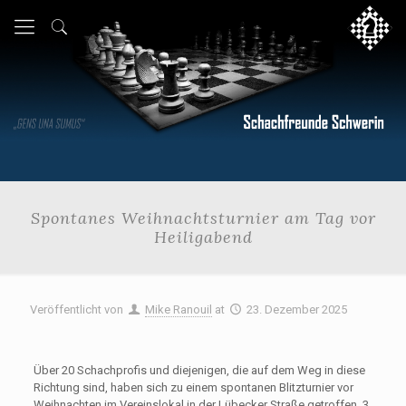
Spontanes Weihnachtsturnier am Tag vor
Heiligabend
Veröffentlicht von
Mike Ranouil
at
23. Dezember 2025
Über 20 Schachprofis und diejenigen, die auf dem Weg in diese
Richtung sind, haben sich zu einem spontanen Blitzturnier vor
Weihnachten im Vereinslokal in der Lübecker Straße getroffen. 3