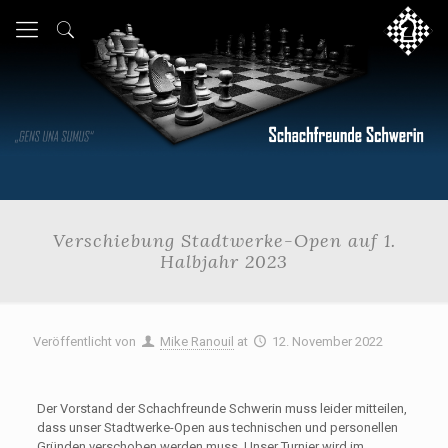
Verschiebung Stadtwerke-Open auf 1.
Halbjahr 2023
Veröffentlicht von
Mike Ranouil
at
12. November 2022
Der Vorstand der Schachfreunde Schwerin muss leider mitteilen,
dass unser Stadtwerke-Open aus technischen und personellen
Gründen verschoben werden muss. Unser Turnier wird im