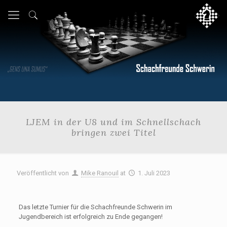
LJEM in der U8 und im Schnellschach
bringen zwei Titel
Veröffentlicht von
Mike Ranouil
at
1. Juli 2023
Das letzte Turnier für die Schachfreunde Schwerin im
Jugendbereich ist erfolgreich zu Ende gegangen!