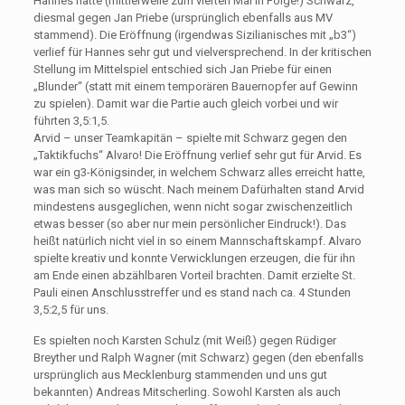
Hannes hatte (mittlerweile zum vierten Mal in Folge!) Schwarz,
diesmal gegen Jan Priebe (ursprünglich ebenfalls aus MV
stammend). Die Eröffnung (irgendwas Sizilianisches mit „b3“)
verlief für Hannes sehr gut und vielversprechend. In der kritischen
Stellung im Mittelspiel entschied sich Jan Priebe für einen
„Blunder“ (statt mit einem temporären Bauernopfer auf Gewinn
zu spielen). Damit war die Partie auch gleich vorbei und wir
führten 3,5:1,5.
Arvid – unser Teamkapitän – spielte mit Schwarz gegen den
„Taktikfuchs“ Alvaro! Die Eröffnung verlief sehr gut für Arvid. Es
war ein g3-Königsinder, in welchem Schwarz alles erreicht hatte,
was man sich so wüscht. Nach meinem Dafürhalten stand Arvid
mindestens ausgeglichen, wenn nicht sogar zwischenzeitlich
etwas besser (so aber nur mein persönlicher Eindruck!). Das
heißt natürlich nicht viel in so einem Mannschaftskampf. Alvaro
spielte kreativ und konnte Verwicklungen erzeugen, die für ihn
am Ende einen abzählbaren Vorteil brachten. Damit erzielte St.
Pauli einen Anschlusstreffer und es stand nach ca. 4 Stunden
3,5:2,5 für uns.
Es spielten noch Karsten Schulz (mit Weiß) gegen Rüdiger
Breyther und Ralph Wagner (mit Schwarz) gegen (den ebenfalls
ursprünglich aus Mecklenburg stammenden und uns gut
bekannten) Andreas Mitscherling. Sowohl Karsten als auch