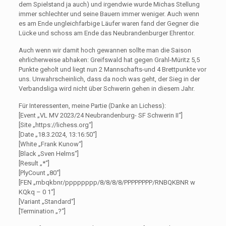
dem Spielstand ja auch) und irgendwie wurde Michas Stellung
immer schlechter und seine Bauern immer weniger. Auch wenn
es am Ende ungleichfarbige Läufer waren fand der Gegner die
Lücke und schoss am Ende das Neubrandenburger Ehrentor.
Auch wenn wir damit hoch gewannen sollte man die Saison
ehrlicherweise abhaken: Greifswald hat gegen Grahl-Müritz 5,5
Punkte geholt und liegt nun 2 Mannschafts-und 4 Brettpunkte vor
uns. Unwahrscheinlich, dass da noch was geht, der Sieg in der
Verbandsliga wird nicht über Schwerin gehen in diesem Jahr.
Für Interessenten, meine Partie (Danke an Lichess):
[Event „VL MV 2023/24 Neubrandenburg- SF Schwerin II“]
[Site „https://lichess.org“]
[Date „18.3.2024, 13:16:50“]
[White „Frank Kunow“]
[Black „Sven Helms“]
[Result „*“]
[PlyCount „80“]
[FEN „rnbqkbnr/pppppppp/8/8/8/8/PPPPPPPP/RNBQKBNR w
KQkq – 0 1“]
[Variant „Standard“]
[Termination „?“]