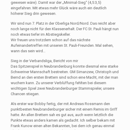
gewesen wäre). Damit war der „Minimal-Sieg“ (4,5:3,5)
eingefahren. Mit etwas mehr Glück wäre auch ein deutlich
höherer Sieg drin gewesen.
Wir sind nun 7. Platz in der Oberliga Nord/Nord. Das reicht aber
noch lange nicht für den Klassenerhalt. Der FC St. Pauli hängt nun
noch etwas tiefer im Abstiegskeller.
Wir freuen uns trotzdem schon auf das nächste
Aufeinandertreffen mit unseren St. Pauli-Freunden. Mal sehen,
wann das sein wird…
Sieg in der Verbandsliga, Bericht von mir
Das Spitzenspiel in Neubrandenburg konnte diesmal eine starke
Schweriner Mannschaft bestreiten. GM Simanzew, Christoph und
Bernd an den ersten Brettern sind schon eine Macht, mit der man
wuchern kann. Zu unserer Verblüffung fehlten bei diesem
wichtigen Spiel zwei Neubrandenburger Stammspieler, unsere
Chancen stiegen.
Als erster war Bobby fertig, der mit Andreas Rossmann den
punktbesten Neubrandenburger sicher mit einem Remis im Griff
hatte. An allen Brettern sah es gut aus, auch wenn letztlich die
Punkte etwas anders kamen als gedacht. Ich selber bekam mit
Frank Kunow einen alten Bekannten, bei dem ich genau einmal