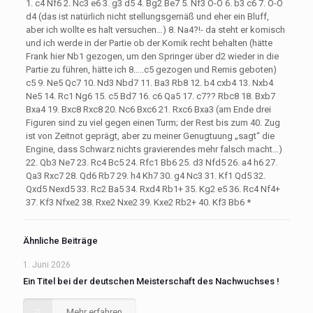
1. c4 Nf6 2. Nc3 e6 3. g3 d5 4. Bg2 Be7 5. Nf3 O-O 6. b3 c6 7. O-O
d4 (das ist natürlich nicht stellungsgemäß und eher ein Bluff,
aber ich wollte es halt versuchen…) 8. Na4?!- da steht er komisch
und ich werde in der Partie ob der Komik recht behalten (hätte
Frank hier Nb1 gezogen, um den Springer über d2 wieder in die
Partie zu führen, hätte ich 8…..c5 gezogen und Remis geboten)
c5 9. Ne5 Qc7 10. Nd3 Nbd7 11. Ba3 Rb8 12. b4 cxb4 13. Nxb4
Ne5 14. Rc1 Ng6 15. c5 Bd7 16. c6 Qa5 17. c7?? Rbc8 18. Bxb7
Bxa4 19. Bxc8 Rxc8 20. Nc6 Bxc6 21. Rxc6 Bxa3 (am Ende drei
Figuren sind zu viel gegen einen Turm; der Rest bis zum 40. Zug
ist von Zeitnot geprägt, aber zu meiner Genugtuung „sagt“ die
Engine, dass Schwarz nichts gravierendes mehr falsch macht…)
22. Qb3 Ne7 23. Rc4 Bc5 24. Rfc1 Bb6 25. d3 Nfd5 26. a4 h6 27.
Qa3 Rxc7 28. Qd6 Rb7 29. h4 Kh7 30. g4 Nc3 31. Kf1 Qd5 32.
Qxd5 Nexd5 33. Rc2 Ba5 34. Rxd4 Rb1+ 35. Kg2 e5 36. Rc4 Nf4+
37. Kf3 Nfxe2 38. Rxe2 Nxe2 39. Kxe2 Rb2+ 40. Kf3 Bb6 *
Ähnliche Beiträge
1. Juni 2026
Ein Titel bei der deutschen Meisterschaft des Nachwuchses !
Mehr erfahren