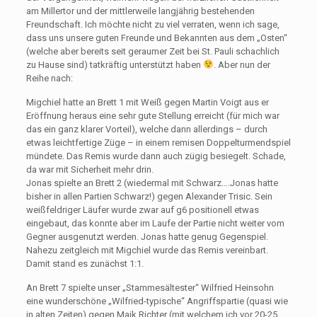
am Millertor und der mittlerweile langjährig bestehenden
Freundschaft. Ich möchte nicht zu viel verraten, wenn ich sage,
dass uns unsere guten Freunde und Bekannten aus dem „Osten“
(welche aber bereits seit geraumer Zeit bei St. Pauli schachlich
zu Hause sind) tatkräftig unterstützt haben
. Aber nun der
Reihe nach:
Migchiel hatte an Brett 1 mit Weiß gegen Martin Voigt aus er
Eröffnung heraus eine sehr gute Stellung erreicht (für mich war
das ein ganz klarer Vorteil), welche dann allerdings – durch
etwas leichtfertige Züge – in einem remisen Doppelturmendspiel
mündete. Das Remis wurde dann auch zügig besiegelt. Schade,
da war mit Sicherheit mehr drin.
Jonas spielte an Brett 2 (wiedermal mit Schwarz….Jonas hatte
bisher in allen Partien Schwarz!) gegen Alexander Trisic. Sein
weißfeldriger Läufer wurde zwar auf g6 positionell etwas
eingebaut, das konnte aber im Laufe der Partie nicht weiter vom
Gegner ausgenutzt werden. Jonas hatte genug Gegenspiel.
Nahezu zeitgleich mit Migchiel wurde das Remis vereinbart.
Damit stand es zunächst 1:1.
An Brett 7 spielte unser „Stammesältester“ Wilfried Heinsohn
eine wunderschöne „Wilfried-typische“ Angriffspartie (quasi wie
in alten Zeiten) gegen Maik Richter (mit welchem ich vor 20-25