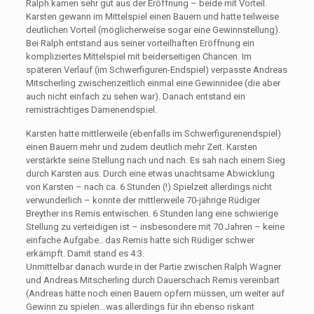
Ralph kamen sehr gut aus der Eröffnung – beide mit Vorteil.
Karsten gewann im Mittelspiel einen Bauern und hatte teilweise
deutlichen Vorteil (möglicherweise sogar eine Gewinnstellung).
Bei Ralph entstand aus seiner vorteilhaften Eröffnung ein
kompliziertes Mittelspiel mit beiderseitigen Chancen. Im
späteren Verlauf (im Schwerfiguren-Endspiel) verpasste Andreas
Mitscherling zwischenzeitlich einmal eine Gewinnidee (die aber
auch nicht einfach zu sehen war). Danach entstand ein
remisträchtiges Damenendspiel.
Karsten hatte mittlerweile (ebenfalls im Schwerfigurenendspiel)
einen Bauern mehr und zudem deutlich mehr Zeit. Karsten
verstärkte seine Stellung nach und nach. Es sah nach einem Sieg
durch Karsten aus. Durch eine etwas unachtsame Abwicklung
von Karsten – nach ca. 6 Stunden (!) Spielzeit allerdings nicht
verwunderlich – konnte der mittlerweile 70-jährige Rüdiger
Breyther ins Remis entwischen. 6 Stunden lang eine schwierige
Stellung zu verteidigen ist – insbesondere mit 70 Jahren – keine
einfache Aufgabe…das Remis hatte sich Rüdiger schwer
erkämpft. Damit stand es 4:3.
Unmittelbar danach wurde in der Partie zwischen Ralph Wagner
und Andreas Mitscherling durch Dauerschach Remis vereinbart
(Andreas hätte noch einen Bauern opfern müssen, um weiter auf
Gewinn zu spielen…was allerdings für ihn ebenso riskant