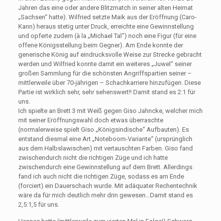
Jahren das eine oder andere Blitzmatch in seiner alten Heimat
„Sachsen“ hatte). Wilfried setzte Maik aus der Eröffnung (Caro-
Kann) heraus stetig unter Druck, erreichte eine Gewinnstellung
und opferte zudem (à la „Michael Tal“) noch eine Figur (für eine
offene Königsstellung beim Gegner). Am Ende konnte der
generische König auf eindrucksvolle Weise zur Strecke gebracht
werden und Wilfried konnte damit ein weiteres „Juwel“ seiner
großen Sammlung für die schönsten Angriffspartien seiner –
mittlerweile über 70-jährigen – Schachkarriere hinzufügen. Diese
Partie ist wirklich sehr, sehr sehenswert!! Damit stand es 2:1 für
uns.
Ich spielte an Brett 3 mit Weiß gegen Giso Jahncke, welcher mich
mit seiner Eröffnungswahl doch etwas überraschte
(normalerweise spielt Giso „Königsindische“ Aufbauten). Es
entstand diesmal eine Art „Noteboom-Variante“ (ursprünglich
aus dem Halbslawischen) mit vertauschten Farben. Giso fand
zwischendurch nicht die richtigen Züge und ich hatte
zwischendurch eine Gewinnstellung auf dem Brett. Allerdings
fand ich auch nicht die richtigen Züge, sodass es am Ende
(forciert) ein Dauerschach wurde. Mit adäquater Rechentechnik
wäre da für mich deutlich mehr drin gewesen…Damit stand es
2,5:1,5 für uns.