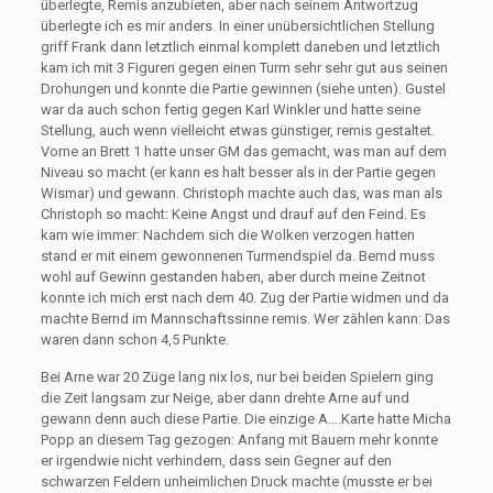
überlegte, Remis anzubieten, aber nach seinem Antwortzug
überlegte ich es mir anders. In einer unübersichtlichen Stellung
griff Frank dann letztlich einmal komplett daneben und letztlich
kam ich mit 3 Figuren gegen einen Turm sehr sehr gut aus seinen
Drohungen und konnte die Partie gewinnen (siehe unten). Gustel
war da auch schon fertig gegen Karl Winkler und hatte seine
Stellung, auch wenn vielleicht etwas günstiger, remis gestaltet.
Vorne an Brett 1 hatte unser GM das gemacht, was man auf dem
Niveau so macht (er kann es halt besser als in der Partie gegen
Wismar) und gewann. Christoph machte auch das, was man als
Christoph so macht: Keine Angst und drauf auf den Feind. Es
kam wie immer: Nachdem sich die Wolken verzogen hatten
stand er mit einem gewonnenen Turmendspiel da. Bernd muss
wohl auf Gewinn gestanden haben, aber durch meine Zeitnot
konnte ich mich erst nach dem 40. Zug der Partie widmen und da
machte Bernd im Mannschaftssinne remis. Wer zählen kann: Das
waren dann schon 4,5 Punkte.
Bei Arne war 20 Züge lang nix los, nur bei beiden Spielern ging
die Zeit langsam zur Neige, aber dann drehte Arne auf und
gewann denn auch diese Partie. Die einzige A….Karte hatte Micha
Popp an diesem Tag gezogen: Anfang mit Bauern mehr konnte
er irgendwie nicht verhindern, dass sein Gegner auf den
schwarzen Feldern unheimlichen Druck machte (musste er bei