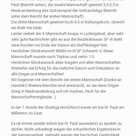
Pauli (Bericht unten), die zweite Mannschaft gewinnt 5,5-2,5 in
Neubrandenburg das Spitzenspiel der Verbandsliga (Bericht
unter dem Bericht der ersten Mannschaft)
Die dritte Mannschaft gewinnt hoch 6-2 in Kühlungsborn, obwohl
ein Brett frei blieb.
Leider verliert die 4. Mannschaft knapp in Ludwigslust, aber sehr
sehr gute Nachrichten gibt es aus der Bezirksklasse: SF VI steht
zwei Runden vor Ende der Saison als Staffelsieger fest.
Herzlichen Glückwunsch! Bleibt noch SF Schwerin V, diese
Mannschaft musste nach Tripkau und verlor 1-3.
Herzlichen Glückwunsch allen Siegern und allen Mannschaften.
Weiterhin viel Erfolg für die restliche Saison und Gratulation an
alle Sieger und Mannschaften!
Wir beginnen mit dem Bericht der ersten Mannschaft (Danke an
Hendrik!) Weitere Berichte sind erwünscht, so sie denn folgen
(Sieg in Neubrandenburg soll ich machen, Pech für die
Mannschaftsmitglieder…)
In der 7. Runde der Oberliga Nord/Nord waren wir bei St. Pauli am
Millerntor zu Gast.
Es ist immer wieder schön bei St. Pauli (auswärts) zu spielen zu
dürfen. Nicht unbedingt wegen der schachlichen Ergebnisse in
der Vergangenheit, vielmehr wegen der herzlichen Gastlichkeit