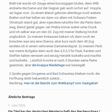
Brett trat wurde ich Zeuge eines kurzzügigen Endes, denn Willi
eroberte die Dame und der Gegner gab auch sofort auf. Hoppla,
wir lagen vorn. Zu einem Match gehören allerdings noch weitere
Bretter und hier ließen wir dann vor allem mit Schwarz Federn.
Christoph stand gut, aber irgendwie rutschte ihm die Partie dann
weg, Bernd geriet gegen Jan Priebe immer weiter unter Druck
und ich selber war um den 20. Zug mit meiner Stellung höchst
unglücklich. Zu meinem Erstaunen bekam ich dann noch ein
bisschen was wie eine Chance, aber kurz nach dem 40.Zug
landete ich in einem verlorenen Damenendspiel. Zu meinem Pech
war meine Aufgabe dann auch das 4,5-2,5 für Pauli, Karsten und
Steffen hatten remisiert und einzig Hendrik kurbelte und machte
und kurbelte… Letztlich konnte er nach 5 Stunden seine Partie
gewinnen, aber
die knappe Niederlage
war besiegelt.
2 Spiele gegen Diogenes und Bad Schwartau bleiben noch; die
Hoffnung stirbt bekanntlich zuletzt….
Nachtrag:
Hier ist der Bericht zum Wettkampf vom Gastgeber!
Ähnliche Beiträge
1. Juni 2026
Ein Titel bei der deutschen Meisterschaft des Nachwuchses !