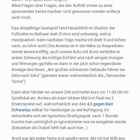
Alles Fragen über Fragen, die den Auftritt immer zu einer
spannenden Sache machen. Und gewonnen werden sollte ja
auch noch…
Das diesjährige Gastspiel fand tatsächlich im Stadion der
Fußballer im Ballsaal statt (Fotos sind schwierig, weil ja
Handyverbot- beim nächsten Tripp mache ich Brett 9 und liefere
nach, es lohnt sich!) Die Anreise ist in der Nähe zu Reeperbahn
immer etwas knifflig, auch unsere Auto mit Arvid verfehlte im
ersten Schwung die richtige Einfahrt und nach einigen Irrungen
und Wirrungen gipfelte es dann in der jetzt schon legendären
Ansage des Navis: „Am großen schwarzen Gebäude fahren sie
bitte nach links“ (gemeint waren wahrscheinlich die „Tanzenden
Türme“)
Dann aber fanden wir unsere Ziel und trafen kurz vor 11.00 Uhr im
Spiellokal ein. Anders als beim letzten Mal bot Pauli nur 2
Ersatzspieler auf, wahrscheinlich war das
4,5 gegen Bad
Schwartau
selbst für Hamburger zu viel Aufregung. Es
entwickelte sich ein typisches Oberligaspiel, nach 1 Stunde
konnte man unmöglich prognostizieren wie es ausgehen würde
(Sebastian als Orakel fehlt halt auch hier…)
Arvid war als erster fertig und spielte remis. Als ich bei Willi ans