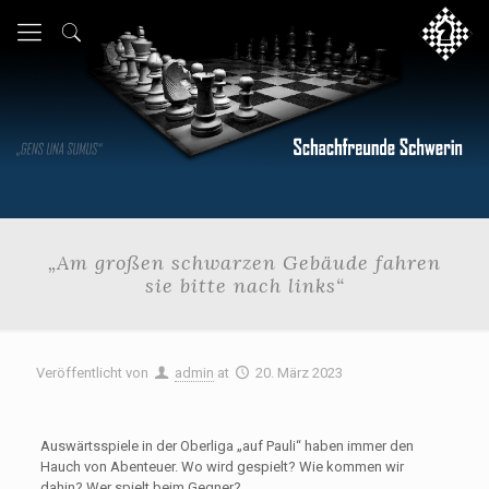
„Am großen schwarzen Gebäude fahren
sie bitte nach links“
Veröffentlicht von
admin
at
20. März 2023
Auswärtsspiele in der Oberliga „auf Pauli“ haben immer den
Hauch von Abenteuer. Wo wird gespielt? Wie kommen wir
dahin? Wer spielt beim Gegner?